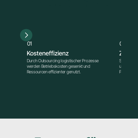
Vorteile für Händler
01
02
01
02
Kosteneffizienz
Zeiter
Durch Outsourcing logistischer Prozesse 
Schnellere
werden Betriebskosten gesenkt und 
und Retour
Ressourcen effizienter genutzt.
Produktivi